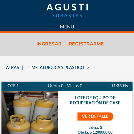
SUBASTAS
MENU
CONTACTO
INGRESAR
REGISTRARME
LICITACIONES
PROPIEDADES
VENTAS
ATRÁS
METALURGICA Y PLASTICO
PREDIO LOGÍSTICO
VENDÉ CON NOSOTROS
LOTE 1
Oferta 0 | Visitas 0
11:33 Hs.
QUIÉNES SOMOS
POLÍTICA DE CALIDAD
LOTE DE EQUIPO DE
RECUPERACIÓN DE GASE
POLITICAS DE PRIVACIDAD
CÓMO FUNCIONA
VER DETALLE
PREGUNTAS FRECUENTES
Lidera: $
Oferta: $ 1200000,00
NOTICIAS