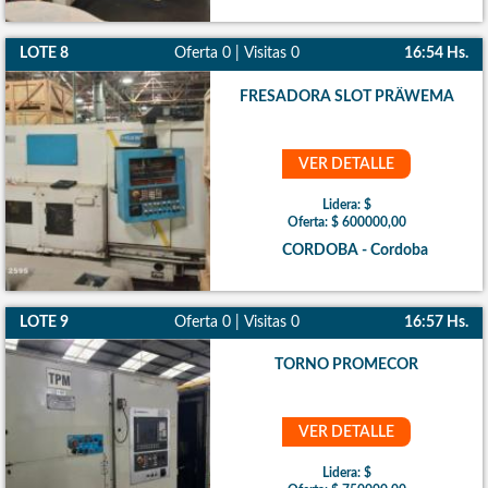
LOTE 8
Oferta 0 | Visitas 0
16:54 Hs.
FRESADORA SLOT PRÄWEMA
VER DETALLE
Lidera: $
Oferta: $ 600000,00
CORDOBA - Cordoba
LOTE 9
Oferta 0 | Visitas 0
16:57 Hs.
TORNO PROMECOR
VER DETALLE
Lidera: $