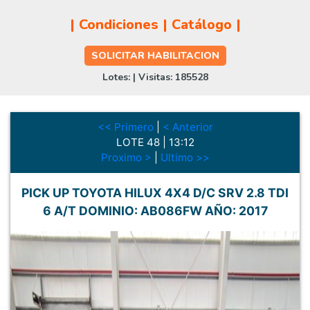
|
Condiciones
|
Catálogo
|
SOLICITAR HABILITACION
Lotes:
| Visitas:
185528
<< Primero
|
< Anterior
LOTE
48
|
13:12
Proximo >
|
Ultimo >>
PICK UP TOYOTA HILUX 4X4 D/C SRV 2.8 TDI
6 A/T DOMINIO: AB086FW AÑO: 2017