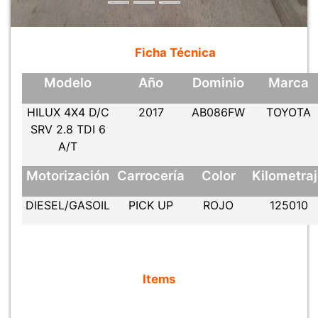
Ficha Técnica
Modelo
Año
Dominio
Marca
HILUX 4X4 D/C
2017
AB086FW
TOYOTA
SRV 2.8 TDI 6
A/T
Motorización
Carrocería
Color
Kilometra
DIESEL/GASOIL
PICK UP
ROJO
125010
Items