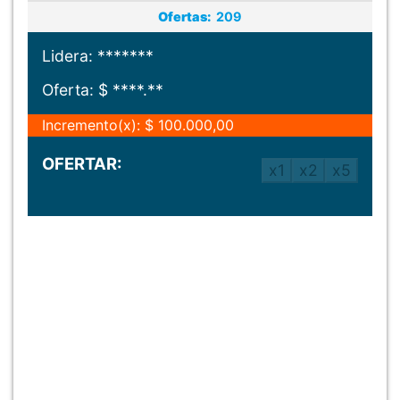
Ofertas:
209
Lidera:
*******
Oferta:
$
****.**
Incremento(x):
$
100.000,00
OFERTAR: