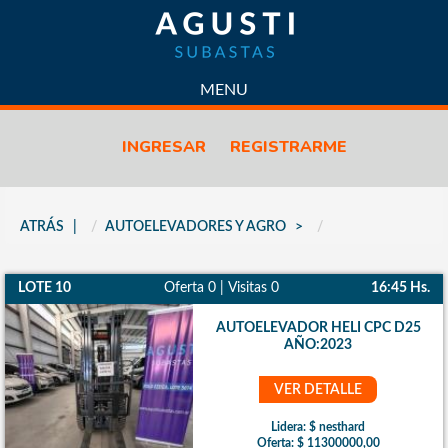
SUBASTAS
MENU
CONTACTO
INGRESAR
REGISTRARME
LICITACIONES
PROPIEDADES
VENTAS
ATRÁS
AUTOELEVADORES Y AGRO
PREDIO LOGÍSTICO
VENDÉ CON NOSOTROS
LOTE 10
Oferta 0 | Visitas 0
16:45 Hs.
QUIÉNES SOMOS
POLÍTICA DE CALIDAD
AUTOELEVADOR HELI CPC D25
AÑO:2023
POLITICAS DE PRIVACIDAD
CÓMO FUNCIONA
VER DETALLE
PREGUNTAS FRECUENTES
Lidera: $ nesthard
Oferta: $ 11300000,00
NOTICIAS